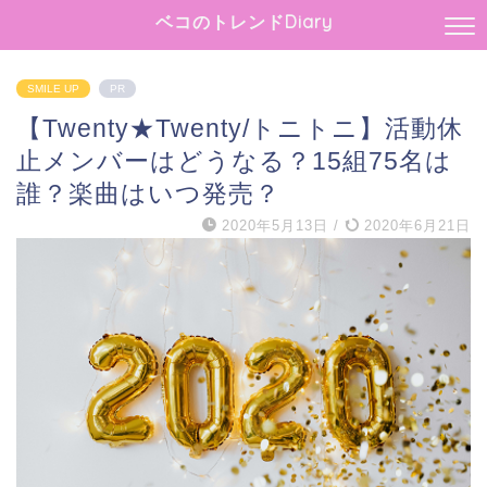
ベコのトレンドDiary
SMILE UP
PR
【Twenty★Twenty/トニトニ】活動休
止メンバーはどうなる？15組75名は
誰？楽曲はいつ発売？
2020年5月13日
/
2020年6月21日