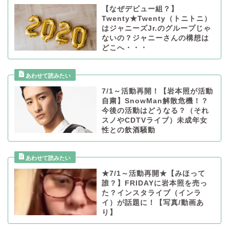
【なぜデビュー組？】
Twenty★Twenty（トニトニ）
はジャニーズJr.のグループじゃ
ないの？ジャニーさんの構想は
どこへ・・・
7/1～活動再開！【岩本照が活動
自粛】SnowMan解散危機！？
今後の活動はどうなる？（それ
スノやCDTVライブ）未成年女
性との飲酒騒動
★7/1～活動再開★【みほって
誰？】FRIDAYに岩本照を売っ
た？インスタライブ（インラ
イ）が話題に！【写真/動画あ
り】