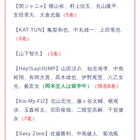
【関ジャニ∞】横山裕、村上信五、丸山隆平、
安田章大、大倉忠義
（5名）
【KAT-TUN】亀梨和也、中丸雄一、上田竜也
（3名）
【山下智久】
（1名）
【Hey!Say!JUMP】山田涼介、知念侑李、中島
裕翔、有岡大貴、髙木雄也、伊野尾慧、八乙女
光、薮宏太
（岡本圭人は留学中）
（現在8名）
【Kis-My-Ft2】北山宏光、藤ヶ谷太輔、横尾
渉、玉森裕太、宮田俊哉、二階堂高嗣、千賀健
永
（7名）
【Sexy Zone】佐藤勝利、中島健人、菊池風