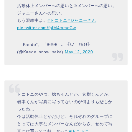
活動休止メンバーへの思いとJrメンバーへの思い。
ジャニーさんへの思い。
もう混雑中よ。
#トニトニ
#ジャニーさん
pic.twitter.com/fplM4mmdCw
— Kaede°。゜❅❄️❅°.。《ｽﾉ ｻｶﾐﾁ》
(@Kaede_snow_saka)
May 12, 2020
トニトニのやつ、聡ちゃんとか、玄樹くんとか、
岩本くんが写真に写ってないのが何よりも悲しか
ったわ…
今は活動休止とかだけど、それぞれのグループに
とっては大事なメンバーなんだからさ、せめて写
真には写ってて欲しかった
#トニトニ