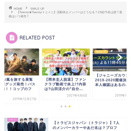
HOME
SMILE UP
【Twenty★Twenty/トニトニ】活動休止メンバーはどうなる？15組75名は誰？楽
曲はいつ発売？
RELATED POST
E UP
SMILE UP
SMILE UP
【ジャニーズカウコ
画像/嵐を旅する展覧
【岡本圭人脱退】ファン
2019-2020開催決
】新グッズ発売！バス
クラブ動画で炎上!?内容
本人確認はあるの...
登場！！コップのフ
は?山田涼介の”自分...
.
2021年4月6日
2019年12
2019年12月27日
【トラビスジャパン（トラジャ）】7人
のメンバーカラーやあだ名は？プロフ