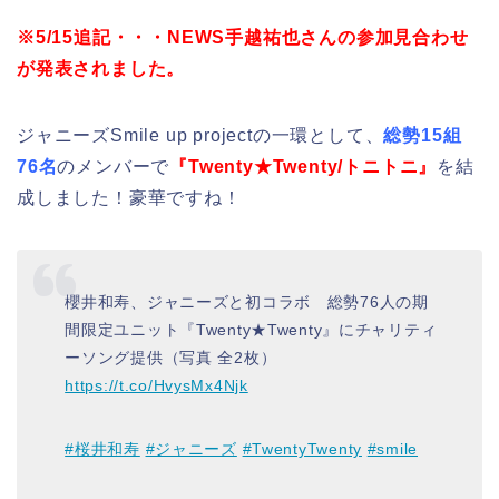
※5/15追記・・・NEWS手越祐也さんの参加見合わせ
が発表されました。
ジャニーズSmile up projectの一環として、
総勢15組
76名
のメンバーで
『Twenty★Twenty/トニトニ』
を結
成しました！豪華ですね！
櫻井和寿、ジャニーズと初コラボ 総勢76人の期
間限定ユニット『Twenty★Twenty』にチャリティ
ーソング提供（写真 全2枚）
https://t.co/HvysMx4Njk
#桜井和寿
#ジャニーズ
#TwentyTwenty
#smile