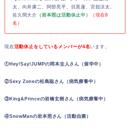
太、向井康二、阿部亮平、目黒蓮、宮舘涼太、
佐久間大介
（岩本照は活動休止中）
（現在8
名）
現在
活動休止をしているメンバーが4名
います。
①Hey!Say!JUMPの岡本圭人さん（留学中）
②Sexy Zoneの松島聡さん（病気療養中）
③King&Princeの岩橋玄樹さん（病気療養中）
④SnowManの岩本照さん（活動自粛）