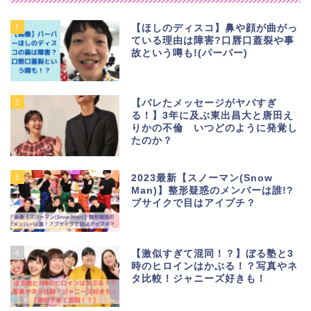
1
【ほしのディスコ】鼻や顔が曲がっ
ている理由は障害?口唇口蓋裂や事
故という噂も!(パーパー)
2
【バレたメッセージがヤバすぎ
る！】3年に及ぶ東出昌大と唐田え
りかの不倫 いつどのように発覚し
たのか？
3
2023最新【スノーマン(Snow
Man)】整形疑惑のメンバーは誰!?
ブサイクで目はアイプチ？
4
【激似すぎて混同！？】ぼる塾と3
時のヒロインはかぶる！？写真やネ
タ比較！ジャニーズ好きも！