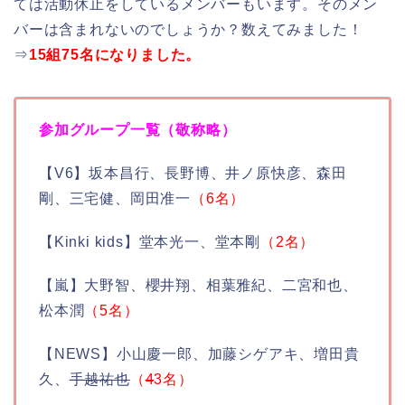
ては活動休止をしているメンバーもいます。そのメン
バーは含まれないのでしょうか？数えてみました！
⇒
15組75名になりました。
参加グループ一覧（敬称略）
【V6】坂本昌行、長野博、井ノ原快彦、森田
剛、三宅健、岡田准一
（6名）
【Kinki kids】堂本光一、堂本剛
（2名）
【嵐】大野智、櫻井翔、相葉雅紀、二宮和也、
松本潤
（5名）
【NEWS】小山慶一郎、加藤シゲアキ、増田貴
久、
手越祐也
（
4
3名）