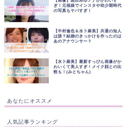
【画像】黒田みゆアナがかわいす
ぎ！元福娘でインスタや幼少期時代
の写真もヤバすぎ！
【中村倫也＆水卜麻美】共通の知人
は誰？結婚のきっかけを作ったのは
あのアナウンサー？
【水卜麻美】最新すっぴん画像がか
わいくて美人すぎ！メイク顔との比
較も！(みとちゃん)
あなたにオススメ
人気記事ランキング