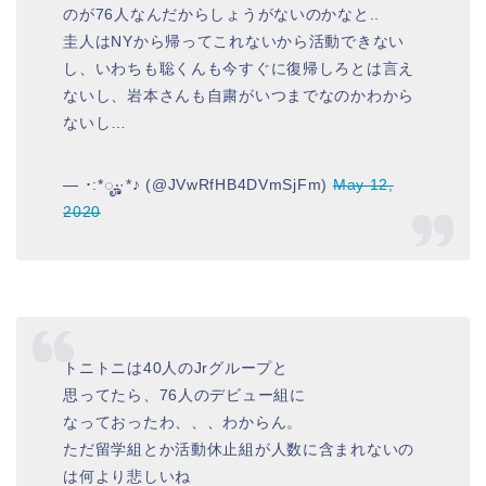
のが76人なんだからしょうがないのかなと..
圭人はNYから帰ってこれないから活動できない
し、いわちも聡くんも今すぐに復帰しろとは言え
ないし、岩本さんも自粛がいつまでなのかわから
ないし…
— ･:*ೄ‧͙·*♪ (@JVwRfHB4DVmSjFm)
May 12,
2020
トニトニは40人のJrグループと
思ってたら、76人のデビュー組に
なっておったわ、、、わからん。
ただ留学組とか活動休止組が人数に含まれないの
は何より悲しいね