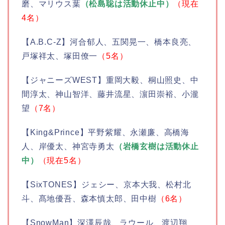
磨、マリウス葉
（松島聡は活動休止中）
（現在
4名）
【A.B.C-Z】河合郁人、五関晃一、橋本良亮、
戸塚祥太、塚田僚一
（5名）
【ジャニーズWEST】重岡大毅、桐山照史、中
間淳太、神山智洋、藤井流星、濵田崇裕、小瀧
望
（7名）
【King&Prince】平野紫耀、永瀬廉、高橋海
人、岸優太、神宮寺勇太
（岩橋玄樹は活動休止
中）
（現在5名）
【SixTONES】ジェシー、京本大我、松村北
斗、髙地優吾、森本慎太郎、田中樹
（6名）
【SnowMan】深澤辰哉、ラウール、渡辺翔