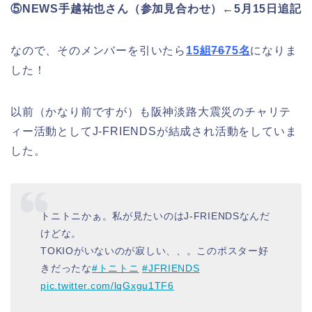
⑤NEWS手越祐也さん（参加見合わせ）←5月15日追記
なので、そのメンバーを引いたら
15組
76
75名
になりま
した！
以前（かなり前ですが）も阪神淡路大震災のチャリテ
ィー活動としてJ-FRIENDSが結成され活動をしていま
した。
トニトニかぁ。私が見たいのはJ-FRIENDSなんだ
けどな。
TOKIOがいないのが寂しい、、。このポスター好
きだったな
#トニトニ
#JFRIENDS
pic.twitter.com/lqGxgu1TF6