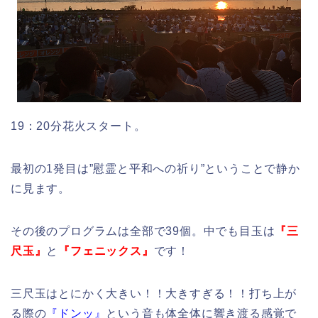
19：20分花火スタート。
最初の1発目は”慰霊と平和への祈り”ということで静か
に見ます。
その後のプログラムは全部で39個。中でも目玉は
『三
尺玉』
と
『フェニックス』
です！
三尺玉はとにかく大きい！！大きすぎる！！打ち上が
る際の
『ドンッ』
という音も体全体に響き渡る感覚で