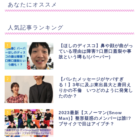
あなたにオススメ
人気記事ランキング
1
【ほしのディスコ】鼻や顔が曲がっ
ている理由は障害?口唇口蓋裂や事
故という噂も!(パーパー)
2
【バレたメッセージがヤバすぎ
る！】3年に及ぶ東出昌大と唐田え
りかの不倫 いつどのように発覚し
たのか？
3
2023最新【スノーマン(Snow
Man)】整形疑惑のメンバーは誰!?
ブサイクで目はアイプチ？