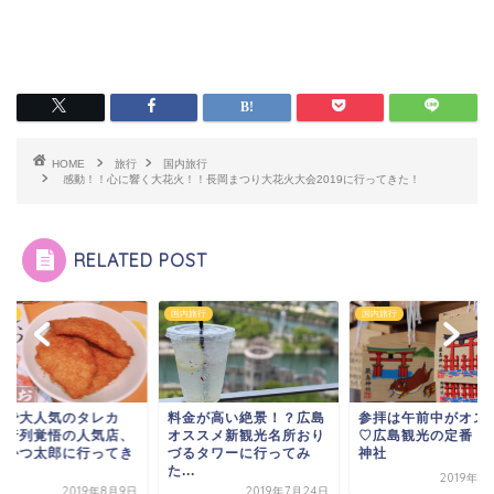
HOME
旅行
国内旅行
感動！！心に響く大花火！！長岡まつり大花火大会2019に行ってきた！
RELATED POST
旅行
国内旅行
国内旅行
潟で大人気のタレカ
料金が高い絶景！？広島
参拝は午前中がオス
！行列覚悟の人気店、
オススメ新観光名所おり
♡広島観光の定番・
んかつ太郎に行ってき
づるタワーに行ってみ
神社
.
た...
2019年8
2019年8月9日
2019年7月24日