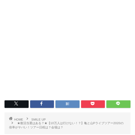
HOME
SMILE UP
★復活当選はある？★【10万人は行けない！？】亀と山Pライブツアー2020の
倍率がヤバい！ツアー日程は？会場は？