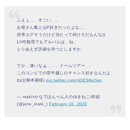
ふえぇ…、すごい、。
お母さん亀と山P好きだったよな…、
倍率エグそうだけど当たって砕けろだもんな((
LIVE無理でもアルバムは、ね、
とりあえず詳細を待つとしますか、
てか、凄いなぁ……、ドームツアー…、
このコンビでの背中越しのチャンス好きなんだよ
ね(((御本家様)
pic.twitter.com/rjOESNoSqv
— maki×かなではんぺん入のゆきねこ/絆組
(@june_maki_)
February 16, 2020