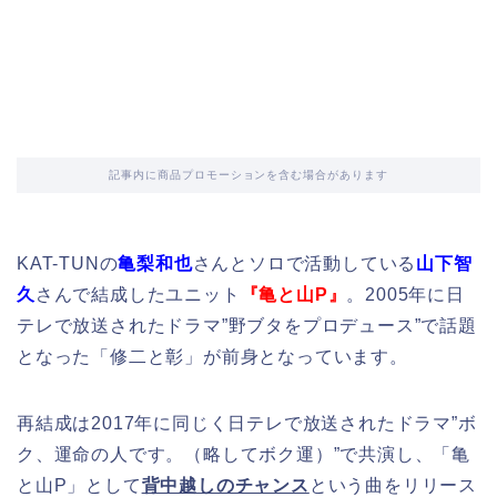
記事内に商品プロモーションを含む場合があります
KAT-TUNの
亀梨和也
さんとソロで活動している
山下智
久
さんで結成したユニット
『亀と山P』
。2005年に日
テレで放送されたドラマ”野ブタをプロデュース”で話題
となった「修二と彰」が前身となっています。
再結成は2017年に同じく日テレで放送されたドラマ”ボ
ク、運命の人です。（略してボク運）”で共演し、「亀
と山P」として
背中越しのチャンス
という曲をリリース