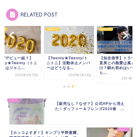
RELATED POST
E UP
SMILE UP
SMILE UP
なぜデビュー組？】
【Twenty★Twenty/ト
【知念侑李】トラウ
enty★Twenty（トニ
ニトニ】活動休止メンバ
直美との熱愛は嵐き
）はジャニ...
ーはどうなる...
け？馴れ初めはいつ
ら...
2020年5月13日
2020年5月13日
2021年6
【販売なし？なぜ？】公式HPから消え
た！ダッフィー＆フレンズ2020春 ...
【カッコよすぎ！】キンプリ平野紫耀、