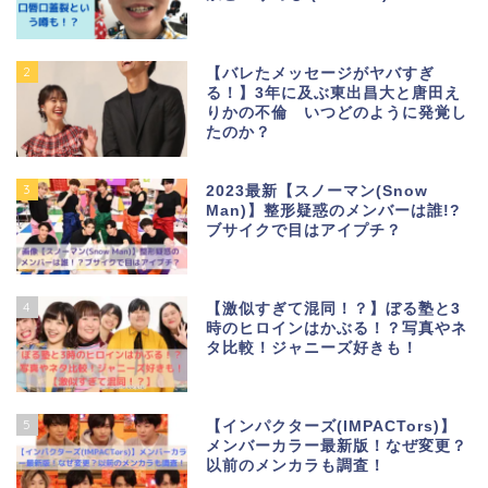
2
【バレたメッセージがヤバすぎ
る！】3年に及ぶ東出昌大と唐田え
りかの不倫 いつどのように発覚し
たのか？
3
2023最新【スノーマン(Snow
Man)】整形疑惑のメンバーは誰!?
ブサイクで目はアイプチ？
4
【激似すぎて混同！？】ぼる塾と3
時のヒロインはかぶる！？写真やネ
タ比較！ジャニーズ好きも！
5
【インパクターズ(IMPACTors)】
メンバーカラー最新版！なぜ変更？
以前のメンカラも調査！