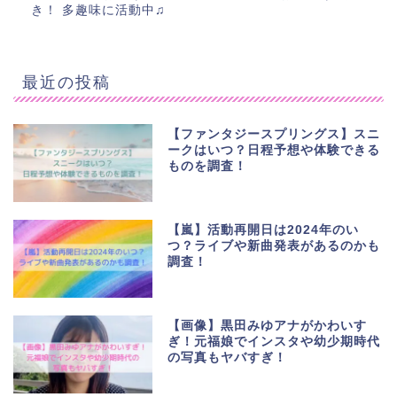
き！ 多趣味に活動中♫
最近の投稿
【ファンタジースプリングス】スニ
ークはいつ？日程予想や体験できる
ものを調査！
【嵐】活動再開日は2024年のい
つ？ライブや新曲発表があるのかも
調査！
【画像】黒田みゆアナがかわいす
ぎ！元福娘でインスタや幼少期時代
の写真もヤバすぎ！