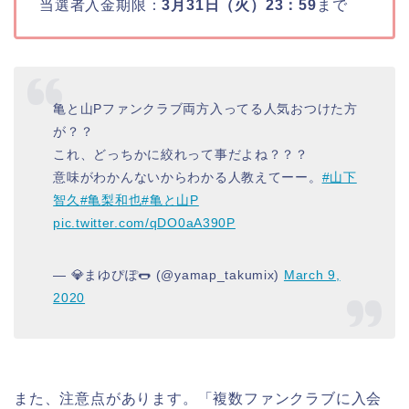
当選者入金期限：
3月31日（火）23：59
まで
亀と山Pファンクラブ両方入ってる人気おつけた方
が？？
これ、どっちかに絞れって事だよね？？？
意味がわかんないからわかる人教えてーー。
#山下
智久
#亀梨和也
#亀と山P
pic.twitter.com/qDO0aA390P
— 💎まゆぴぽ🌭 (@yamap_takumix)
March 9,
2020
また、注意点があります。「複数ファンクラブに入会