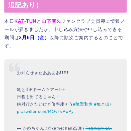
追記あり）
本日
KAT-TUN
と
山下智久
ファンクラブ会員宛に情報メ
ールが届きましたが、申し込み方法や申し込みできる
期間は
3月6日（金）
以降に順次ご案内するとのことで
す。
お知らせきたああああ❗❗❗❗❗
亀と山Pドームツアー✨✨
日程も出てるじゃん！
絶対行きたいけど倍率凄そう
#亀梨和也
#亀と山P
pic.twitter.com/f4OvTvPwPy
— かめちゃん (@kamechan223k)
February 16,