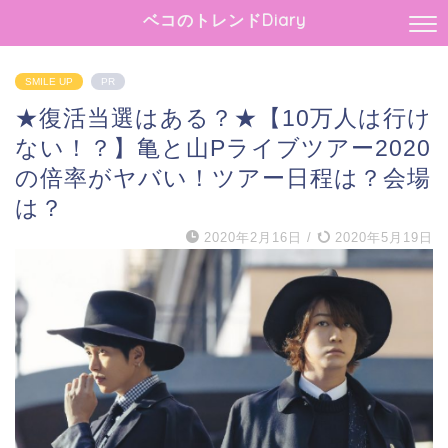
ベコのトレンドDiary
SMILE UP
PR
★復活当選はある？★【10万人は行け
ない！？】亀と山Pライブツアー2020
の倍率がヤバい！ツアー日程は？会場
は？
2020年2月16日
/
2020年5月19日