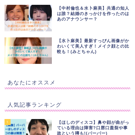
【中村倫也＆水卜麻美】共通の知人
は誰？結婚のきっかけを作ったのは
あのアナウンサー？
【水卜麻美】最新すっぴん画像がか
わいくて美人すぎ！メイク顔との比
較も！(みとちゃん)
あなたにオススメ
人気記事ランキング
1
【ほしのディスコ】鼻や顔が曲がっ
ている理由は障害?口唇口蓋裂や事
故という噂も!(パーパー)