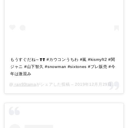
もうすぐだね～❣️❣️ #カウコンうちわ #嵐 #kismyft2 #関
ジャニ #山下智久 #snowman #sixtones #プレ販売 #今
年は激混み
@
ran93tama
がシェアした投稿 –
2019年12月月29日午前2時51分PST