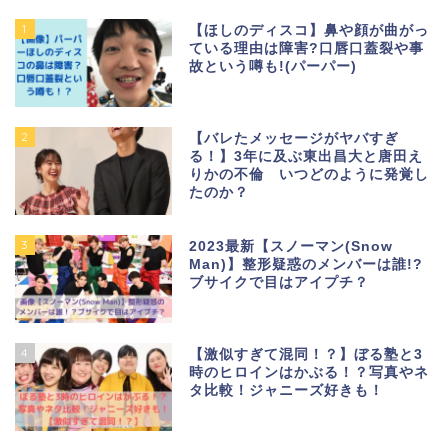
1
【ほしのディスコ】鼻や顔が曲がっ
ている理由は障害?口唇口蓋裂や事
故という噂も!(パーパー)
2
【バレたメッセージがヤバすぎ
る！】3年に及ぶ東出昌大と唐田え
りかの不倫 いつどのように発覚し
たのか？
3
2023最新【スノーマン(Snow
Man)】整形疑惑のメンバーは誰!?
ブサイクで目はアイプチ？
4
【激似すぎて混同！？】ぼる塾と3
時のヒロインはかぶる！？写真やネ
タ比較！ジャニーズ好きも！