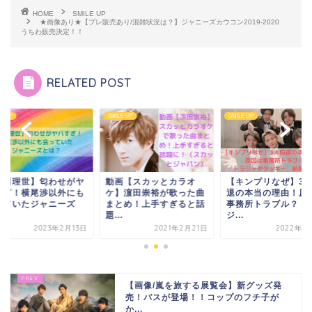
HOME
SMILE UP
★画像あり★【プレ販売あり/混雑状況は？】ジャニーズカウコン2019-2020
うちわ販売決定！！
RELATED POST
E UP
SMILE UP
SMILE UP
画【スカッとカラオ
【キンプリなぜ】3人脱
【押川理世】匂わせ
】濵田崇裕が歌った曲
退の本当の理由！原因は
バすぎ！横尾渉以外
とめ！上手すぎると話
事務所トラブル？トラ
会っていたジャニー
.
ジ...
と...
2021年2月21日
2022年11月7日
2023年2
【画像/嵐を旅する展覧会】新グッズ発
売！バスが登場！！コップのフチ子が
か...