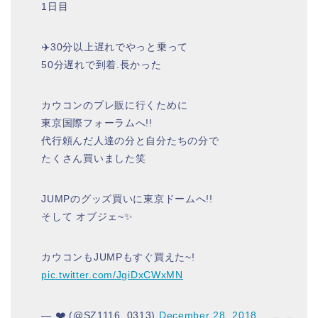
1日目
✈️30分以上遅れでやっと乗って
50分遅れで到着.長かった
カウコンのプレ販に行くために
東京国際フォーラムへ!!
代行頼んだ人達の分と自分たちの分で
たくさん買いました笑
JUMPのグッズ買いに東京ドームへ!!
そして オブジェ~✨
カウコンもJUMPもすぐ買えた~!
pic.twitter.com/JgiDxCWxMN
— ❤️ (@SZ1116_0313)
December 28, 2018