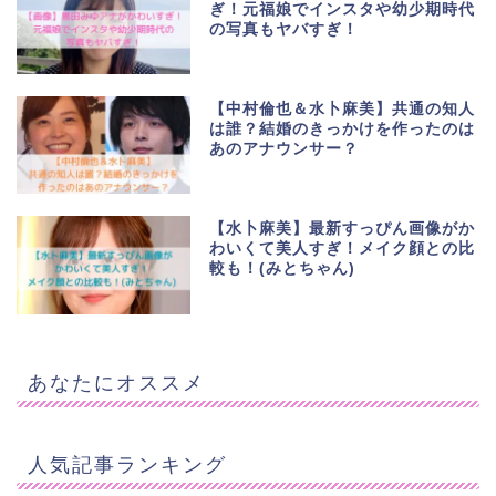
ぎ！元福娘でインスタや幼少期時代
の写真もヤバすぎ！
【中村倫也＆水卜麻美】共通の知人
は誰？結婚のきっかけを作ったのは
あのアナウンサー？
【水卜麻美】最新すっぴん画像がか
わいくて美人すぎ！メイク顔との比
較も！(みとちゃん)
あなたにオススメ
人気記事ランキング