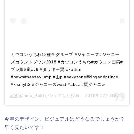
カウコンうちわ13種全グループ #ジャニーズ#ジャニー
ズカウントダウン2018 #カウコンうちわ#カウコン団扇#
プレ販#嵐#v6 #タッキー翼 #kattun
#news#heysayjump #山p #sexyzone#kingandprince
#kismyft2 #ジャニーズwest #abcz #関ジャニ∞
549️‍
(@hina_459)がシェアした投稿 –
2018年12月月27日午後4時45分PST
今年のデザイン、ビジュアルはどうなるでしょうか？
早く見たいです！