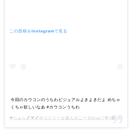
この投稿をInstagramで見る
今回のカウコンのうちわビジュアルよきよきだよ めちゃ
くちゃ欲しいなあ #カウコンうちわ
❤らぁら💕💗💕@コクドー＆健人ボニータℓσνє♡💙
(@mamichi07403)がシェアした投稿 –