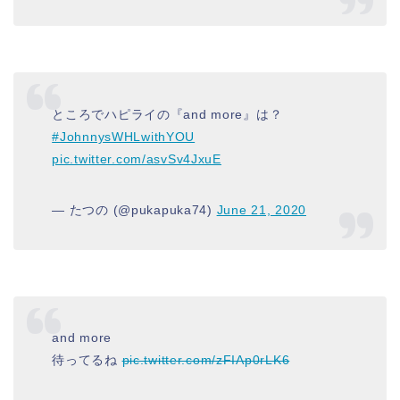
ところでハピライの『and more』は？
#JohnnysWHLwithYOU
pic.twitter.com/asvSv4JxuE
— たつの (@pukapuka74)
June 21, 2020
and more
待ってるね
pic.twitter.com/zFIAp0rLK6