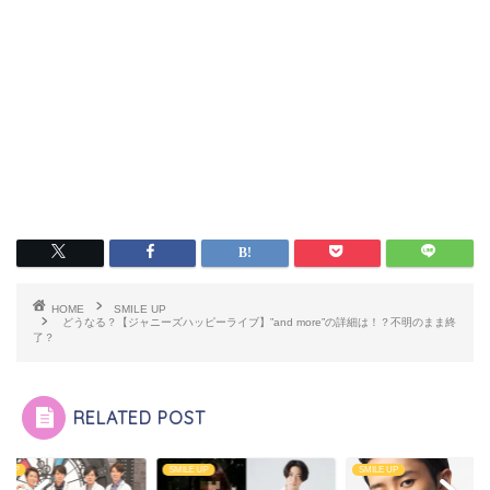
HOME
SMILE UP
どうなる？【ジャニーズハッピーライブ】”and more”の詳細は！？不明のまま終
了？
RELATED POST
E UP
SMILE UP
SMILE UP