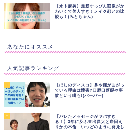
【水卜麻美】最新すっぴん画像がか
わいくて美人すぎ！メイク顔との比
較も！(みとちゃん)
あなたにオススメ
人気記事ランキング
1
【ほしのディスコ】鼻や顔が曲がっ
ている理由は障害?口唇口蓋裂や事
故という噂も!(パーパー)
2
【バレたメッセージがヤバすぎ
る！】3年に及ぶ東出昌大と唐田え
りかの不倫 いつどのように発覚し