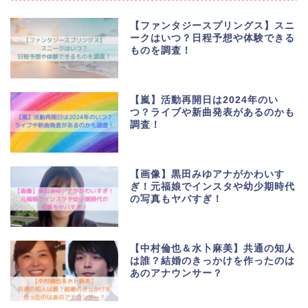
【ファンタジースプリングス】スニ
ークはいつ？日程予想や体験できる
ものを調査！
【嵐】活動再開日は2024年のい
つ？ライブや新曲発表があるのかも
調査！
【画像】黒田みゆアナがかわいす
ぎ！元福娘でインスタや幼少期時代
の写真もヤバすぎ！
【中村倫也＆水卜麻美】共通の知人
は誰？結婚のきっかけを作ったのは
あのアナウンサー？