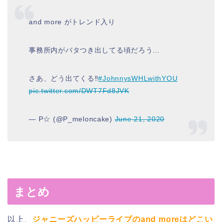
and more がトレンド入り
事務所内がバタつき出してる頃だろう…
さあ、どう出てくる‼️
#JohnnysWHLwithYOU
pic.twitter.com/DWT7Fd8JVK
— P☆ (@P_meloncake)
June 21, 2020
まとめ
以上、
ジャニーズハッピーライブのand moreはどこい