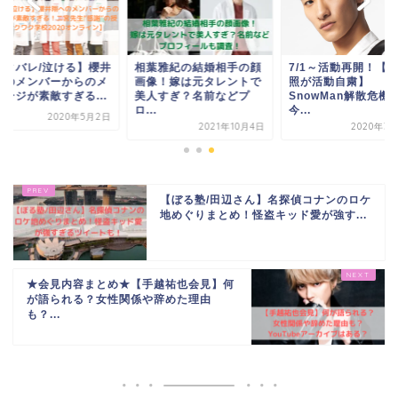
ネタバレ/泣ける】櫻井
相葉雅紀の結婚相手の顔
7/1～活動再開！【
へのメンバーからのメ
画像！嫁は元タレントで
照が活動自粛】
セージが素敵すぎる...
美人すぎ？名前などプ
SnowMan解散危機
ロ...
今...
2020年5月2日
2021年10月4日
2020年3
【ぼる塾/田辺さん】名探偵コナンのロケ
地めぐりまとめ！怪盗キッド愛が強す...
★会見内容まとめ★【手越祐也会見】何
が語られる？女性関係や辞めた理由
も？...