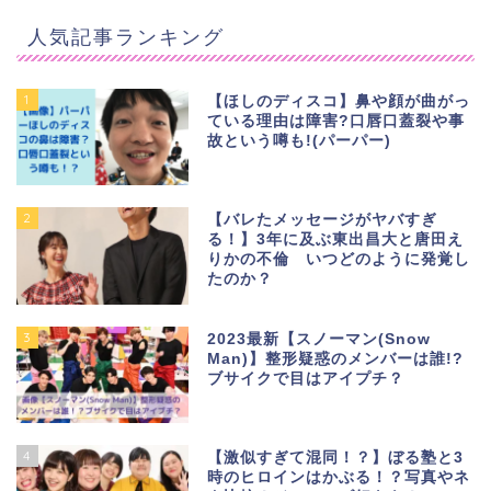
人気記事ランキング
1
【ほしのディスコ】鼻や顔が曲がっ
ている理由は障害?口唇口蓋裂や事
故という噂も!(パーパー)
2
【バレたメッセージがヤバすぎ
る！】3年に及ぶ東出昌大と唐田え
りかの不倫 いつどのように発覚し
たのか？
3
2023最新【スノーマン(Snow
Man)】整形疑惑のメンバーは誰!?
ブサイクで目はアイプチ？
4
【激似すぎて混同！？】ぼる塾と3
時のヒロインはかぶる！？写真やネ