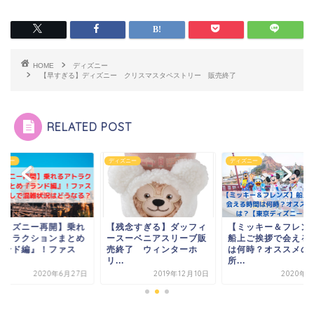
HOME
ディズニー
【早すぎる】ディズニー クリスマスタペストリー 販売終了
RELATED POST
ズニー
ディズニー
ディズニー
ディズニー再開】乗れ
【残念すぎる】ダッフィ
【ミッキー＆フレン
アトラクションまとめ
ースーベニアスリーブ販
船上ご挨拶で会える
ランド編』！ファス
売終了 ウィンターホ
は何時？オススメの
.
リ...
所...
2020年6月27日
2019年12月10日
2020年8