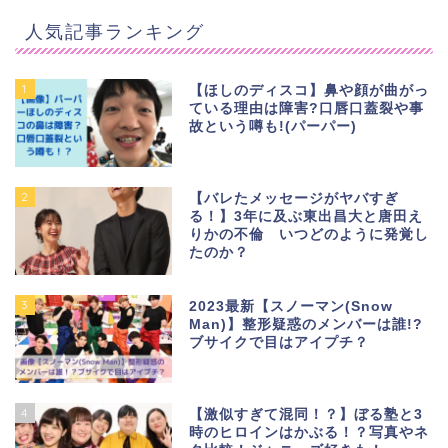
人気記事ランキング
1
【ほしのディスコ】鼻や顔が曲がっ
ている理由は障害?口唇口蓋裂や事
故という噂も!(パーパー)
2
【バレたメッセージがヤバすぎ
る！】3年に及ぶ東出昌大と唐田え
りかの不倫 いつどのように発覚し
たのか？
3
2023最新【スノーマン(Snow
Man)】整形疑惑のメンバーは誰!?
ブサイクで目はアイプチ？
4
【激似すぎて混同！？】ぼる塾と3
時のヒロインはかぶる！？写真やネ