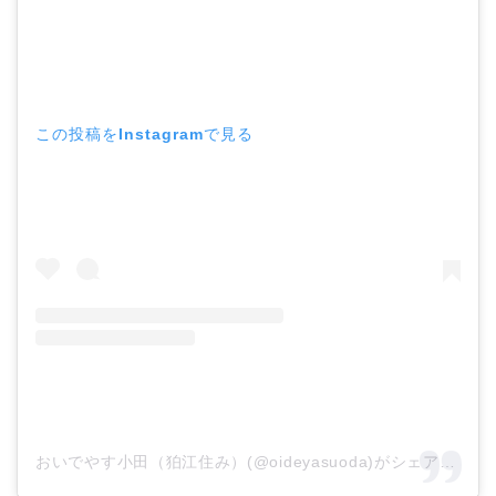
この投稿をInstagramで見る
おいでやす小田（狛江住み）(@oideyasuoda)がシェアした投稿