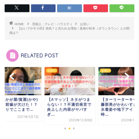
HOME
芸能人・テレビ・バラエティ
お笑い
【おいでやす小田】病気？と言われる理由！真相や松本（ダウンタウン）との関
係は？
RELATED POST
い
お笑い
お笑い
Aマッソ】ネタがつま
【ターリーターキー】伊
画像【かが屋/賀屋(か
ない！？不適切発言で
藤那美がかわいすぎる！
壮也】前歯が欠けた
上した内容がヤバす
水着姿や地下アイドル
歯ぎしりでここまで..
.
時...
2021年3
2020年12月8日
2020年12月13日