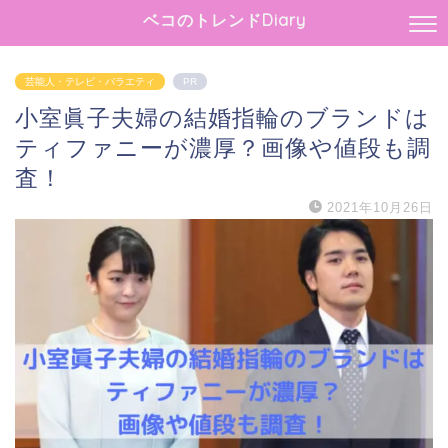
ベコのトレンドDiary
芸能人・テレビ・バラエティ
PR
小室眞子夫婦の結婚指輪のブランドは
ティファニーが濃厚？画像や値段も調
査！
2021年10月26日