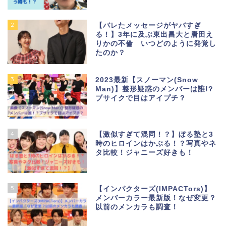
2
【バレたメッセージがヤバすぎ
る！】3年に及ぶ東出昌大と唐田え
りかの不倫 いつどのように発覚し
たのか？
3
2023最新【スノーマン(Snow
Man)】整形疑惑のメンバーは誰!?
ブサイクで目はアイプチ？
4
【激似すぎて混同！？】ぼる塾と3
時のヒロインはかぶる！？写真やネ
タ比較！ジャニーズ好きも！
5
【インパクターズ(IMPACTors)】
メンバーカラー最新版！なぜ変更？
以前のメンカラも調査！