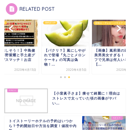
RELATED POST
E UP
SMILE UP
芸能人・テレビ・バラエティ
美味しそう！】中島健
【パクリ？】嵐にしやが
【画像】嵐莉菜の家
＆平野紫耀と手土産グ
れで登場『丸ごとメロン
美男美女すぎる！！
メデスマッチ！お店
ケーキ』の写真は偽
フで兄弟は何人いる
.
物！...
【...
2020年4月13日
2020年4月5日
2020年6
【小室眞子さま】痩せて綺麗に！理由は
ストレスで太っていた頃の画像がヤバ
い...
トイストーリーホテルの予約はいつか
ら？予約開始日や方法を調査！値段や内