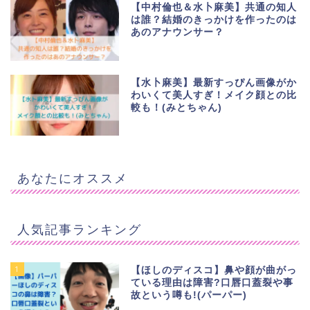
【中村倫也＆水卜麻美】共通の知人
は誰？結婚のきっかけを作ったのは
あのアナウンサー？
【水卜麻美】最新すっぴん画像がか
わいくて美人すぎ！メイク顔との比
較も！(みとちゃん)
あなたにオススメ
人気記事ランキング
1
【ほしのディスコ】鼻や顔が曲がっ
ている理由は障害?口唇口蓋裂や事
故という噂も!(パーパー)