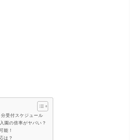
月分受付スケジュール
選入園の倍率がヤバい？
可能！
応は？