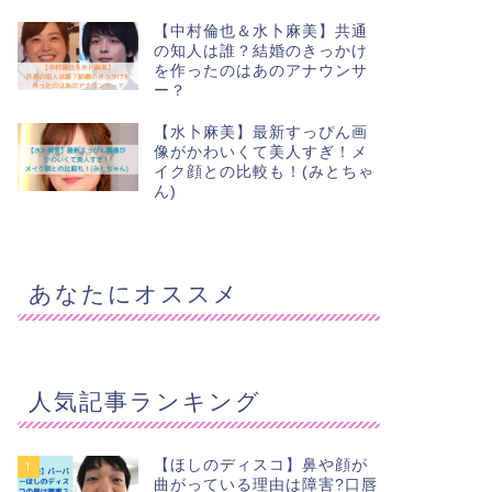
【中村倫也＆水卜麻美】共通
の知人は誰？結婚のきっかけ
を作ったのはあのアナウンサ
ー？
【水卜麻美】最新すっぴん画
像がかわいくて美人すぎ！メ
イク顔との比較も！(みとちゃ
ん)
あなたにオススメ
人気記事ランキング
【ほしのディスコ】鼻や顔が
1
曲がっている理由は障害?口唇