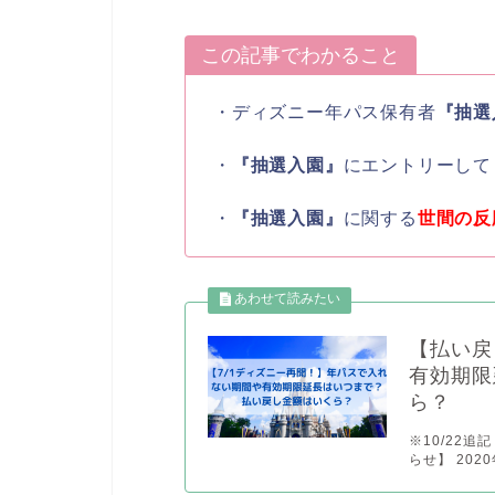
この記事でわかること
・ディズニー年パス保有者
『抽選
・
『抽選入園』
にエントリーして
・
『抽選入園』
に関する
世間の反
【払い戻
有効期限
ら？
※10/22
らせ】 202