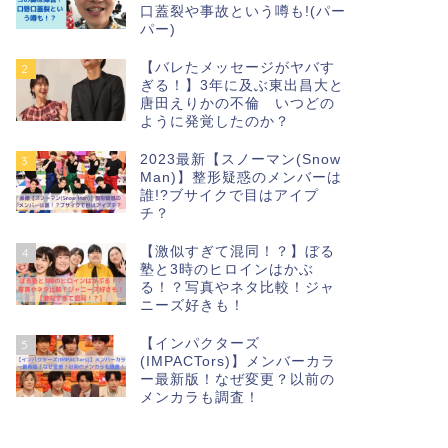
口蓋裂や事故という噂も!(パー
パー)
【バレたメッセージがヤバす
2
ぎる！】3年に及ぶ東出昌大と
唐田えりかの不倫 いつどの
ように発覚したのか？
2023最新【スノーマン(Snow
3
Man)】整形疑惑のメンバーは
誰!?ブサイクで目はアイプ
チ？
【激似すぎて混同！？】ぼる
4
塾と3時のヒロインはかぶ
る！？写真やネタ比較！ジャ
ニーズ好きも！
【インパクターズ
5
(IMPACTors)】メンバーカラ
ー最新版！なぜ変更？以前の
メンカラも調査！