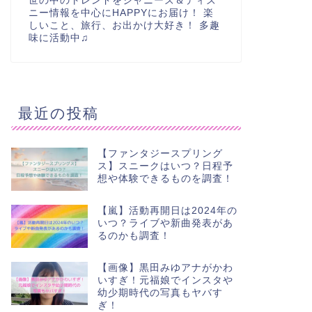
世の中のトレンドをジャニーズ＆ディズ
ニー情報を中心にHAPPYにお届け！ 楽
しいこと、旅行、お出かけ大好き！ 多趣
味に活動中♫
最近の投稿
【ファンタジースプリング
ス】スニークはいつ？日程予
想や体験できるものを調査！
【嵐】活動再開日は2024年の
いつ？ライブや新曲発表があ
るのかも調査！
【画像】黒田みゆアナがかわ
いすぎ！元福娘でインスタや
幼少期時代の写真もヤバす
ぎ！