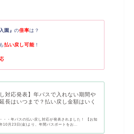
入園』
の
倍率
は？
も
払い戻し可能
！
応
し対応発表】年パスで入れない期間や
延長はいつまで？払い戻し金額はいく
追記・・・年パスの払い戻し対応が発表されました！ 【お知
0年10月23日(金)より、年間パスポートをお...