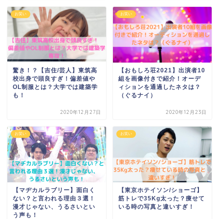
お笑い
お笑い
驚き！？【吉住/芸人】東筑高
【おもしろ荘2021】出演者10
校出身で頭良すぎ！偏差値や
組を画像付きで紹介！オーデ
OL制服とは？大学では建築学
ィションを通過したネタは？
も！
（ぐるナイ）
2020年12月27日
2020年12月23日
お笑い
お笑い
【マヂカルラブリー】面白く
【東京ホテイソン/ショーゴ】
ない？と言われる理由３選！
筋トレで35Kg太った？痩せて
漫才じゃない、うるさいとい
いる時の写真と違いすぎ！
う声も！