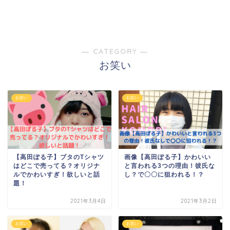
― CATEGORY ―
お笑い
お笑い
お笑い
【高田ぽる子】ブタのTシャツ
画像【高田ぽる子】かわいい
はどこで売ってる？オリジナ
と言われる3つの理由！彼氏な
ルでかわいすぎ！欲しいと話
し？で〇〇に狙われる！？
題！
2021年3月4日
2021年3月2日
お笑い
お笑い