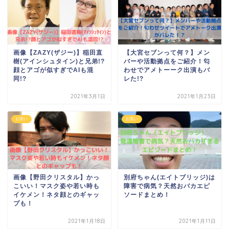
画像【ZAZY(ザジー)】稲田直
【大宮セブンって何？】メン
樹(アインシュタイン)と兄弟!?
バーや活動拠点をご紹介！匂
顔とアゴが似すぎでAIも混
わせでアメトーーク出演もバ
同!?
レた!?
2021年3月1日
2021年1月23日
お笑い
お笑い
画像【野田クリスタル】かっ
別府ちゃん(エイトブリッジ)は
こいい！マスク姿や若い時も
障害で病気？天然おバカエピ
イケメン！ネタ顔とのギャッ
ソードまとめ！
プも！
2021年1月18日
2021年1月11日