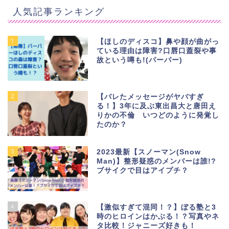
人気記事ランキング
1
【ほしのディスコ】鼻や顔が曲がっ
ている理由は障害?口唇口蓋裂や事
故という噂も!(パーパー)
2
【バレたメッセージがヤバすぎ
る！】3年に及ぶ東出昌大と唐田え
りかの不倫 いつどのように発覚し
たのか？
3
2023最新【スノーマン(Snow
Man)】整形疑惑のメンバーは誰!?
ブサイクで目はアイプチ？
4
【激似すぎて混同！？】ぼる塾と3
時のヒロインはかぶる！？写真やネ
タ比較！ジャニーズ好きも！