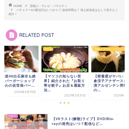
HOME
芸能人・テレビ・バラエティ
バチェラー4の配信日はいつからで 放送時間は？ 地上波放送はなしで見方もご
紹介！
RELATED POST
メ
グルメ
芸能人・テレビ・バラエティ
乃木坂46白石麻衣も絶
【マツコの知らない世
【密着度がヤバい！
！】バーガーショップ
界】紹介された『お取り
倉涼子アナザースカ
いかわの佐世保バー...
寄せ餃子』お店＆通販方
演アルゼンチン男性
法...
の...
2020年4月19日
2020年3月31日
2020年1
【V6ラスト(解散)ライブ】DVD/Blu-
rayの発売はいつ？配信など...