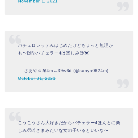
November 1, 2021
バチェロレッテみはじめたけどちょっと無理か
も〜🙌💦バチェラー4は楽しみ😏💓
— さあや☺︎🎀4m←39w6d (@saaya0624m)
October 31, 2021
こうこうさん大好きだからバチェラー4ほんとに楽
しみ🥺若さまみたいな女の子いるといいな〜