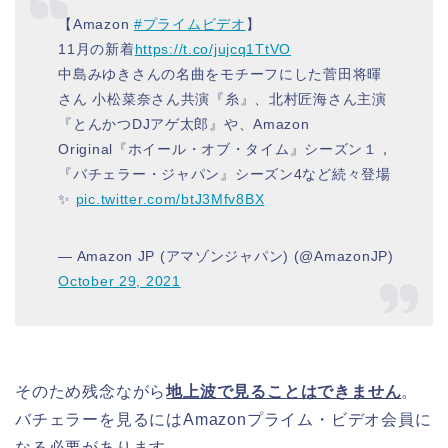
【Amazon
#プライムビデオ
】
11月の新着
https://t.co/jujcq1TtVO
中島みゆきさんの名曲をモチーフにした菅田将暉
さん 小松菜奈さん共演『糸』、北村匠海さん主演
『とんかつDJアゲ太郎』や、Amazon
Original『ホイール・オブ・タイム』シーズン１，
『バチェラー・ジャパン』シーズン4など続々登場
✨
pic.twitter.com/btJ3Mfv8BX
— Amazon JP (アマゾンジャパン) (@AmazonJP)
October 29, 2021
そのため残念ながら
地上波で見ることはできません
。
バチェラーを見るにはAmazonプライム・ビデオ会員に
なる必要があります。