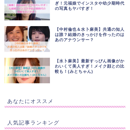
ぎ！元福娘でインスタや幼少期時代
の写真もヤバすぎ！
【中村倫也＆水卜麻美】共通の知人
は誰？結婚のきっかけを作ったのは
あのアナウンサー？
【水卜麻美】最新すっぴん画像がか
わいくて美人すぎ！メイク顔との比
較も！(みとちゃん)
あなたにオススメ
人気記事ランキング