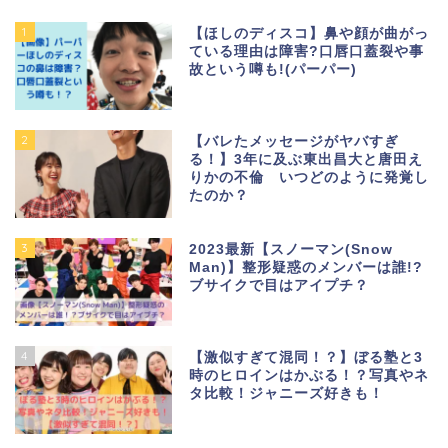
1
【ほしのディスコ】鼻や顔が曲がっ
ている理由は障害?口唇口蓋裂や事
故という噂も!(パーパー)
2
【バレたメッセージがヤバすぎ
る！】3年に及ぶ東出昌大と唐田え
りかの不倫 いつどのように発覚し
たのか？
3
2023最新【スノーマン(Snow
Man)】整形疑惑のメンバーは誰!?
ブサイクで目はアイプチ？
4
【激似すぎて混同！？】ぼる塾と3
時のヒロインはかぶる！？写真やネ
タ比較！ジャニーズ好きも！