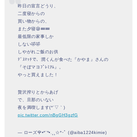
昨日の宣言どうり、
二度寝からの
買い物からの、
また夕寝😪💤💤
最低限の家事しか
しない🤣🤣
しやがれご飯のお供
ﾃﾞｽﾏｯﾁで、潤くんが食べた『かやま』さんの
『そぼマヨﾌﾟﾚﾐｱﾑ』。
やっと買えました！
贅沢搾りとからあげ
で、旦那のいない
夜を満喫します(*´▽｀)
pic.twitter.com/nBgGH3gzfG
— ローズ🌹•*¨*•.¸¸☆*･ﾟ (@aiba1224kimie)