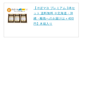
【そぼマヨ プレミアム 3本セ
ット 送料無料 ※北海道・沖
縄・離島へのお届けは＋400
円】木箱入り