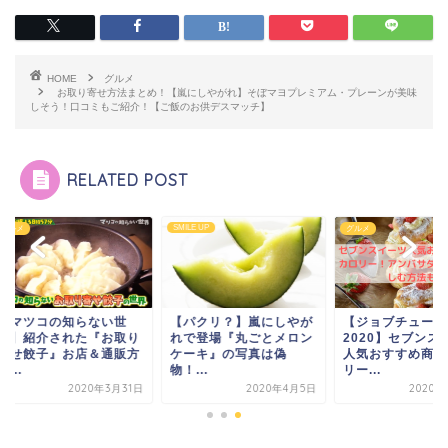
HOME
グルメ
お取り寄せ方法まとめ！【嵐にしやがれ】そぼマヨプレミアム・プレーンが美味
しそう！口コミもご紹介！【ご飯のお供デスマッチ】
RELATED POST
SMILE UP
メ
グルメ
マツコの知らない世
【パクリ？】嵐にしやが
【ジョブチューン
】紹介された『お取り
れで登場『丸ごとメロン
2020】セブンスイ
せ餃子』お店＆通販方
ケーキ』の写真は偽
人気おすすめ商品や
.
物！...
リー...
2020年3月31日
2020年4月5日
2020年10