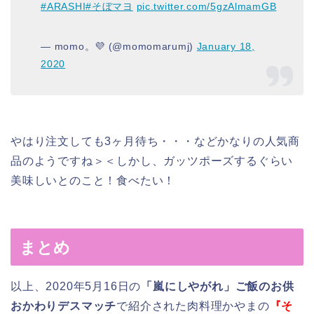
#ARASHI
#そぼマヨ
pic.twitter.com/5gzAlmamGB
— momo。💜 (@momomarumj)
January 18,
2020
やはり注文しても3ヶ月待ち・・・などかなりの人気商
品のようですね＞＜しかし、ガッツポーズするぐらい
美味しいとのこと！食べたい！
まとめ
以上、2020年5月16日の
「嵐にしやがれ」ご飯のお供
おかわりデスマッチ
で紹介された肉料理かやまの
『そ