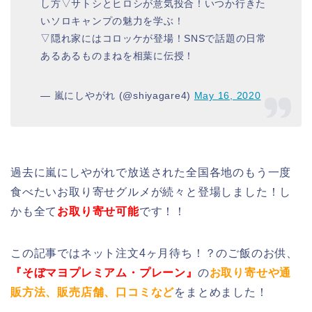
し方▽サトシとヒロシが意気投合！いつか行きた
いソロキャンプの魅力を学ぶ！
▽隠れ家にはコロッケが登場！SNSで話題の日常
あるあるものまねを相葉に伝授！
— 嵐にしやがれ (@shiyagare4)
May 16, 2020
過去に嵐にしやがれで放送された全国各地のもう一度
食べたいお取り寄せグルメが続々と登場しました！し
かも全て
お取り寄せ可能
です！！
この記事ではネット注文4ヶ月待ち！？のご飯のお供、
『そぼマヨプレミアム・プレーン』
の
お取り寄せや通
販方法、販売店舗、口コミなど
をまとめました！