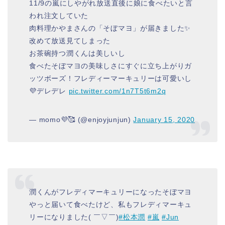
11/9の嵐にしやがれ放送直後に娘に食べたいと言
われ注文していた
肉料理かやまさんの「そぼマヨ」が届きました✨
改めて放送見てしまった
お茶碗持つ潤くんは美しいし
食べたそぼマヨの美味しさにすぐに立ち上がりガ
ッツボーズ！フレディーマーキュリーは可愛いし
💜デレデレ
pic.twitter.com/1n7T5t6m2q
— momo💜🥰 (@enjoyjunjun)
January 15, 2020
潤くんがフレディマーキュリーになったそぼマヨ
やっと届いて食べたけど、私もフレディマーキュ
リーになりました( ￣▽￣)
#松本潤
#嵐
#Jun