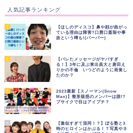
人気記事ランキング
1
【ほしのディスコ】鼻や顔が曲がっ
ている理由は障害?口唇口蓋裂や事
故という噂も!(パーパー)
2
【バレたメッセージがヤバすぎ
る！】3年に及ぶ東出昌大と唐田え
りかの不倫 いつどのように発覚し
たのか？
3
2023最新【スノーマン(Snow
Man)】整形疑惑のメンバーは誰!?
ブサイクで目はアイプチ？
4
【激似すぎて混同！？】ぼる塾と3
時のヒロインはかぶる！？写真やネ