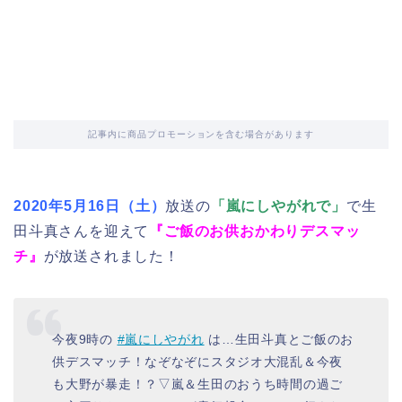
記事内に商品プロモーションを含む場合があります
2020年5月16日（土）
放送の
「嵐にしやがれで」
で生
田斗真さんを迎えて
『ご飯のお供おかわりデスマッ
チ』
が放送されました！
今夜9時の
#嵐にしやがれ
は…生田斗真とご飯のお
供デスマッチ！なぞなぞにスタジオ大混乱＆今夜
も大野が暴走！？▽嵐＆生田のおうち時間の過ご