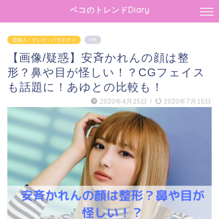
ベコのトレンドDiary
芸能人・テレビ・バラエティ
PR
【画像/疑惑】安斉かれんの顔は整
形？鼻や目が怪しい！？CGフェイス
も話題に！あゆとの比較も！
2020年4月25日
/
2020年7月15日