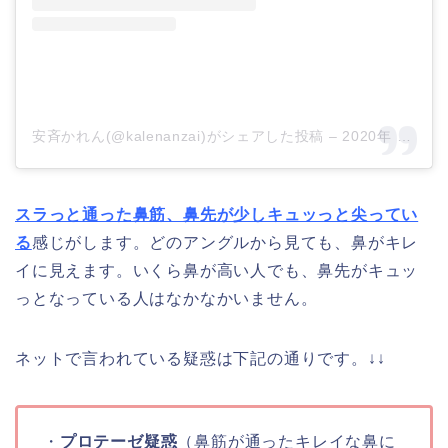
安斉かれん(@kalenanzai)がシェアした投稿
–
2020年 4月月16日午後8時05分PDT
スラっと通った鼻筋、鼻先が少しキュッっと尖ってい
る
感じがします。どのアングルから見ても、鼻がキレ
イに見えます。いくら鼻が高い人でも、鼻先がキュッ
っとなっている人はなかなかいません。
ネットで言われている疑惑は下記の通りです。↓↓
・
プロテーゼ疑惑
（鼻筋が通ったキレイな鼻に