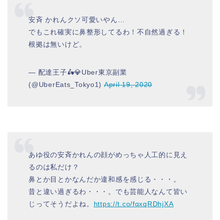
安斉 かれんクソ可愛いやん…
でもこれ確実に鼻整形してるわ！不自然過ぎる！
根拠は無いけど。
— 配達王子🛵💎Uber東京副業
(@UberEats_Tokyo1)
April 19, 2020
あゆ役の安斉かれんの顔がめっちゃ人工的に見え
るのは私だけ？
鼻とか目とかなんだか違和感を感じる・・・。
昔と違い過ぎるわ・・・。でも芸能人なんて皆い
じってそうだよね。
https://t.co/fqxqRDhjXA