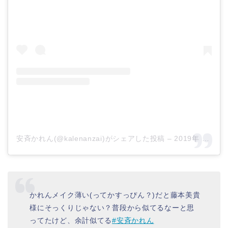
安斉かれん(@kalenanzai)がシェアした投稿
–
2019年 5月月18日午後8時03分PDT
かれんメイク薄い(ってかすっぴん？)だと藤本美貴
様にそっくりじゃない？普段から似てるなーと思
ってたけど、余計似てる
#安斉かれん