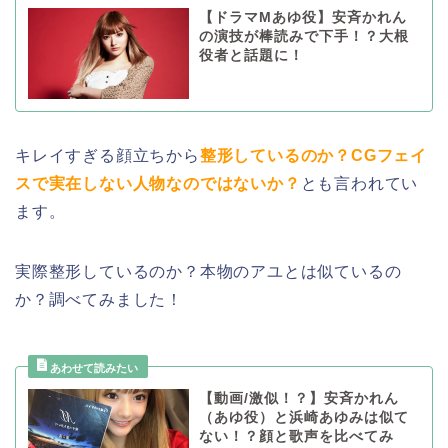
【ドラマMあゆ役】安斉かれん
の演技が棒読みで下手！？大根
役者と話題に！
キレイすぎる顔立ちから
整形しているのか？CGフェイ
スで実在しない人物なのではないか？
とも言われてい
ます。
実際整形しているのか？本物のアユとは似ているの
か？調べてみました！
【動画/激似！？】安斉かれん
（あゆ役）と浜崎あゆみは似て
ない！？顔と歌声を比べてみ