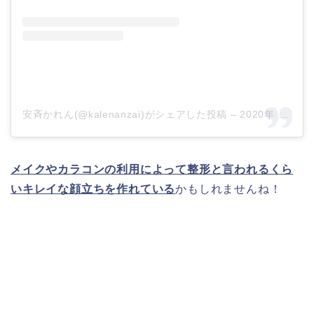
安斉かれん(@kalenanzai)がシェアした投稿
–
2020年 3月月24日午後6時43分PDT
メイクやカラコンの利用によって整形と言われるくら
いキレイな顔立ちを作れている
かもしれませんね！